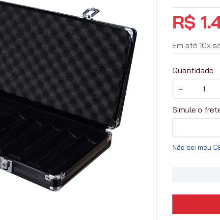
R$
1
.
Em até
10
x
s
Quantidade
－
Não sei meu C