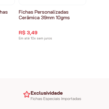
chas
Fichas Personalizadas
Cerâmica 39mm 10gms
R$
3
,
49
Em até
10
x
sem juros
Exclusividade
Fichas Especiais Importadas