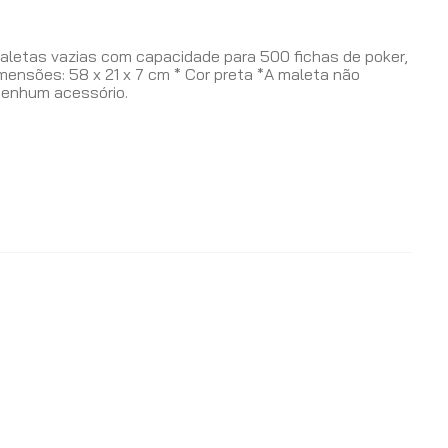
s
letas vazias com capacidade para 500 fichas de poker,
mensões: 58 x 21 x 7 cm * Cor preta *A maleta não
enhum acessório.