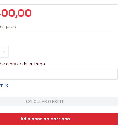
400
,
00
em juros
＋
EP
CALCULAR O FRETE
Adicionar ao carrinho