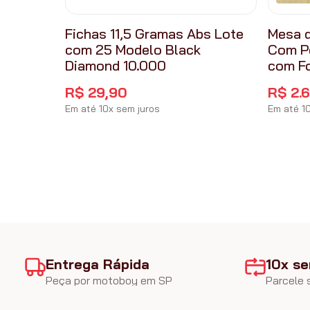
Fichas 11,5 Gramas Abs Lote
Mesa d
com 25 Modelo Black
Com P
Diamond 10.000
com F
R$
29
,
90
R$
2
.
Em até
10
x
sem juros
Em até
1
Entrega Rápida
10x se
Peça por motoboy em SP
Parcele