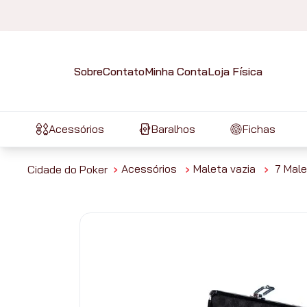
Sobre
Contato
Minha Conta
Loja Física
Acessórios
Baralhos
Fichas
Acessórios
Maleta vazia
7 Male