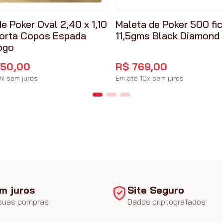
e Poker Oval 2,40 x 1,10
Maleta de Poker 500 fi
orta Copos Espada
11,5gms Black Diamond
ogo
650
,
00
R$
769
,
00
0
x
sem juros
Em até
10
x
sem juros
m juros
Site Seguro
 suas compras
Dados criptografados