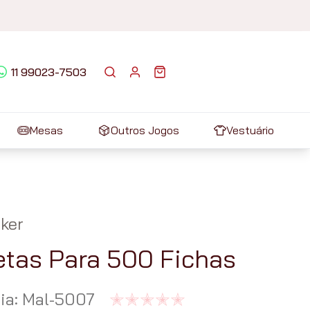
11 99023-7503
Mesas
Outros Jogos
Vestuário
ker
etas Para 500 Fichas
ia
:
Mal-5007