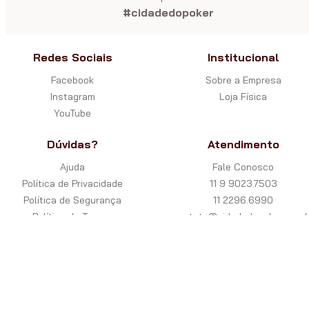
#cidadedopoker
Redes Sociais
Institucional
Facebook
Sobre a Empresa
Instagram
Loja Física
YouTube
Dúvidas?
Atendimento
Ajuda
Fale Conosco
Política de Privacidade
11 9 9023.7503
Política de Segurança
11 2296.6990
Política de Trocas
contato@cidadedopoker.com.b
Garantia