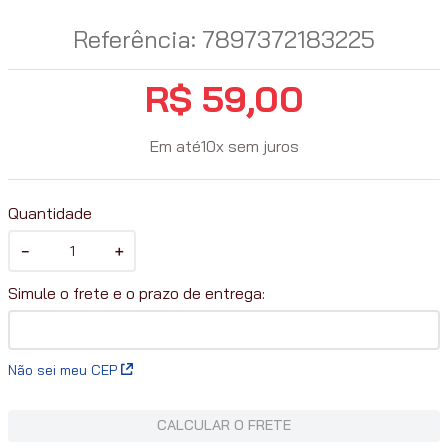
Referência
:
7897372183225
R$
59
,
00
Em até
10
x
sem juros
Quantidade
－
＋
Não sei meu CEP
CALCULAR O FRETE