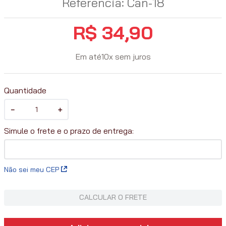
Referência
:
Can-18
R$
34
,
90
Em até
10
x
sem juros
Quantidade
－
＋
Não sei meu CEP
CALCULAR O FRETE