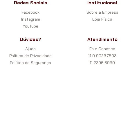
Redes Sociais
Institucional
Facebook
Sobre a Empresa
Instagram
Loja Física
YouTube
Dúvidas?
Atendimento
Ajuda
Fale Conosco
Política de Privacidade
11 9 9023.7503
Política de Segurança
11 2296.6990
Política de Trocas
contato@cidadedopoker.com.b
Garantia
Pagamentos
Powered by
Developed by
Segurança