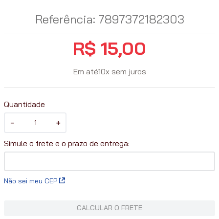
Referência
:
7897372182303
R$
15
,
00
Em até
10
x
sem juros
Quantidade
－
＋
Não sei meu CEP
CALCULAR O FRETE