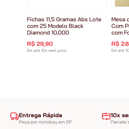
Fichas 11,5 Gramas Abs Lote
Mesa d
com 25 Modelo Black
Com P
Diamond 10.000
com F
R$
29
,
90
R$
2
.
Em até
10
x
sem juros
Em até
1
Entrega Rápida
10x se
Peça por motoboy em SP
Parcele