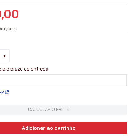
9
,
00
em juros
＋
EP
CALCULAR O FRETE
Adicionar ao carrinho