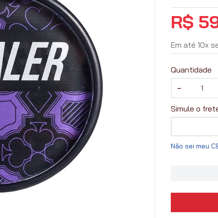
R$
5
Em até
10
x
s
Quantidade
－
Não sei meu C