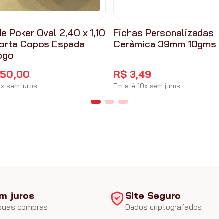
e Poker Oval 2,40 x 1,10
Fichas Personalizadas
orta Copos Espada
Cerâmica 39mm 10gms
ogo
650
,
00
R$
3
,
49
0
x
sem juros
Em até
10
x
sem juros
m juros
Site Seguro
 suas compras
Dados criptografados