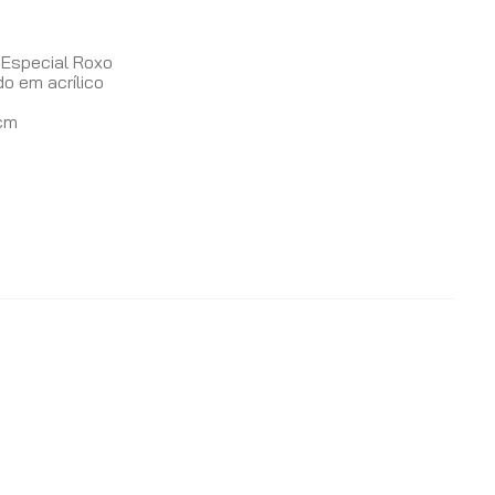
s
 Especial Roxo
o em acrílico
8cm