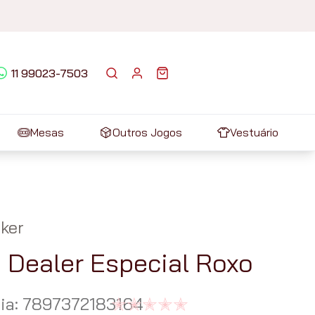
11 99023-7503
Mesas
Outros Jogos
Vestuário
ker
 Dealer Especial Roxo
ia
:
7897372183164