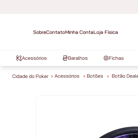
Sobre
Contato
Minha Conta
Loja Física
Acessórios
Baralhos
Fichas
Acessórios
Botões
Botão Deale