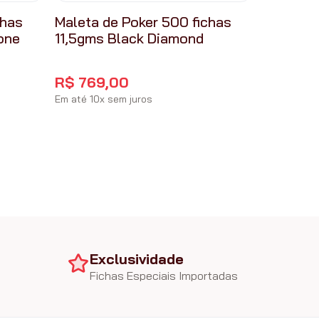
chas
Maleta de Poker 500 fichas
one
11,5gms Black Diamond
R$
769
,
00
Em até
10
x
sem juros
Exclusividade
Fichas Especiais Importadas