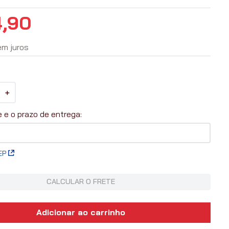
4
,
90
em juros
＋
EP
CALCULAR O FRETE
Adicionar ao carrinho