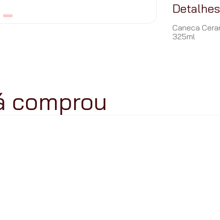
Detalhe
Caneca Cera
325ml