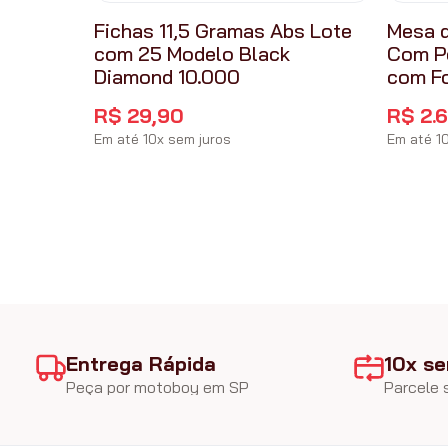
Fichas 11,5 Gramas Abs Lote
Mesa d
com 25 Modelo Black
Com P
Diamond 10.000
com F
R$
29
,
90
R$
2
.
Em até
10
x
sem juros
Em até
1
Entrega Rápida
10x se
Peça por motoboy em SP
Parcele