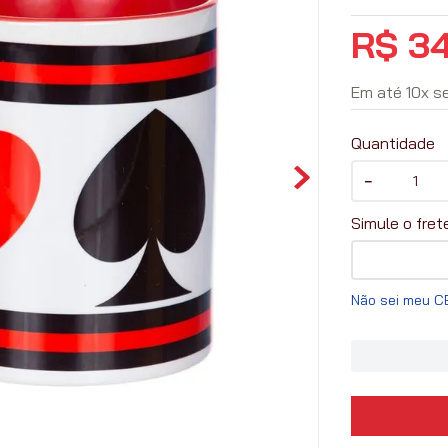
R$
3
Em até
10
x
s
Quantidade
－
Não sei meu C