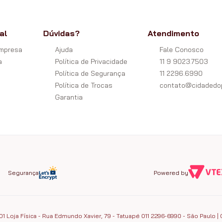
al
Dúvidas?
Atendimento
Empresa
Ajuda
Fale Conosco
a
Política de Privacidade
11 9 9023.7503
Política de Segurança
11 2296.6990
Política de Trocas
contato@cidadedop
Garantia
Segurança
Powered by
1 Loja Física - Rua Edmundo Xavier, 79 - Tatuapé 011 2296-6990 - São Paulo | 