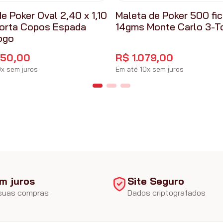
e Poker Oval 2,40 x 1,10
Maleta de Poker 500 fi
orta Copos Espada
14gms Monte Carlo 3-T
ogo
650
,
00
R$
1
.
079
,
00
0
x
sem juros
Em até
10
x
sem juros
m juros
Site Seguro
 suas compras
Dados criptografados