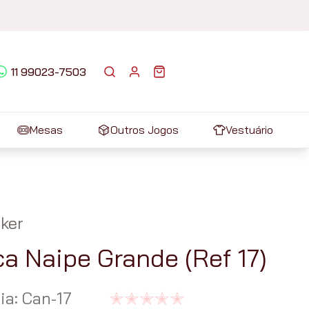
11 99023-7503
Mesas
Outros Jogos
Vestuário
ker
a Naipe Grande (Ref 17)
ia
:
Can-17