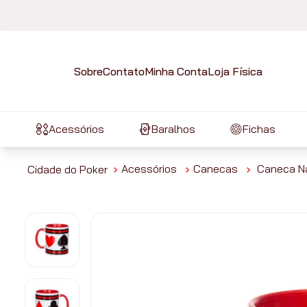
Sobre
Contato
Minha Conta
Loja Física
Acessórios
Baralhos
Fichas
Acessórios
Canecas
Caneca Na