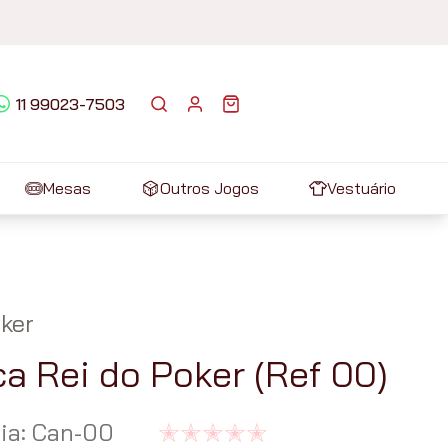
11 99023-7503
Mesas
Outros Jogos
Vestuário
ker
a Rei do Poker (Ref 00)
ia
:
Can-00