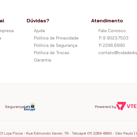
al
Dúvidas?
Atendimento
Empresa
Ajuda
Fale Conosco
a
Política de Privacidade
11 9 9023.7503
Política de Segurança
11 2296.6990
Política de Trocas
contato@cidadedop
Garantia
Segurança
Powered by
1 Loja Física - Rua Edmundo Xavier, 79 - Tatuapé 011 2296-6990 - São Paulo | 