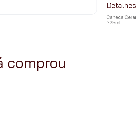
Detalhe
Caneca Cera
325ml