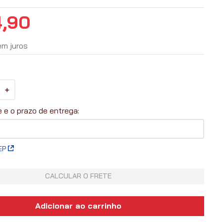
4
,
90
em juros
＋
EP
CALCULAR O FRETE
Adicionar ao carrinho