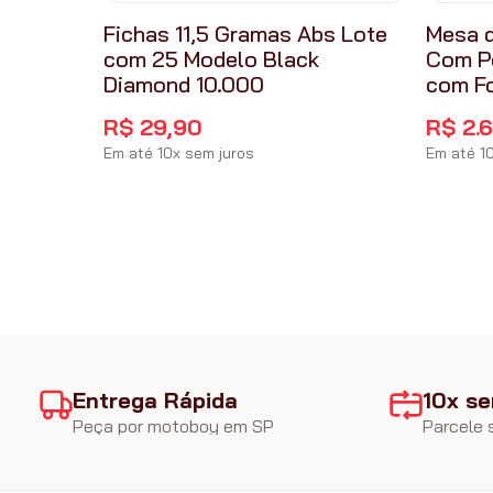
Fichas 11,5 Gramas Abs Lote
Mesa d
com 25 Modelo Black
Com P
Diamond 10.000
com F
R$
29
,
90
R$
2
.
Em até
10
x
sem juros
Em até
1
Entrega Rápida
10x se
Peça por motoboy em SP
Parcele