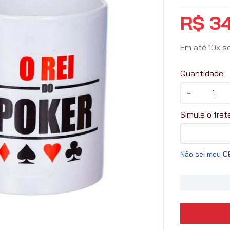
R$
3
Em até
10
x
s
Quantidade
－
Não sei meu C