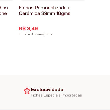
chas
Fichas Personalizadas
one
Cerâmica 39mm 10gms
R$
3
,
49
Em até
10
x
sem juros
Exclusividade
Fichas Especiais Importadas