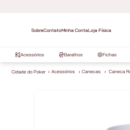
Sobre
Contato
Minha Conta
Loja Física
Acessórios
Baralhos
Fichas
Acessórios
Canecas
Caneca Re