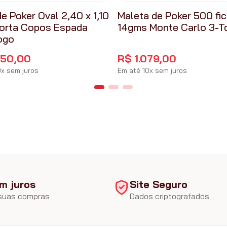
e Poker Oval 2,40 x 1,10
Maleta de Poker 500 fi
orta Copos Espada
14gms Monte Carlo 3-T
ogo
650
,
00
R$
1
.
079
,
00
0
x
sem juros
Em até
10
x
sem juros
m juros
Site Seguro
 suas compras
Dados criptografados