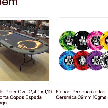
mbém
e Poker Oval 2,40 x 1,10
Fichas Personalizadas
orta Copos Espada
Cerâmica 39mm 10gms
ogo