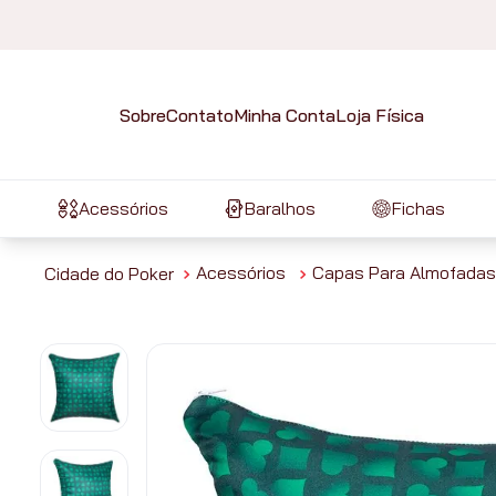
Sobre
Contato
Minha Conta
Loja Física
Acessórios
Baralhos
Fichas
Acessórios
Capas Para Almofadas