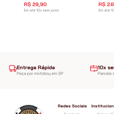
R$
29
,
90
R$
2
.
Em até
10
x
sem juros
Em até
1
Entrega Rápida
10x se
Peça por motoboy em SP
Parcele
Redes Sociais
Institucion