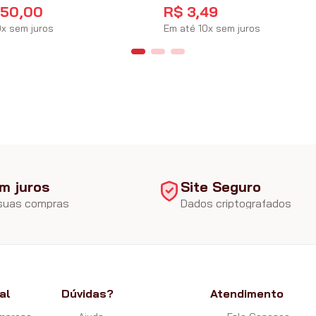
650
,
00
R$
3
,
49
0
x
sem juros
Em até
10
x
sem juros
m juros
Site Seguro
 suas compras
Dados criptografados
al
Dúvidas?
Atendimento