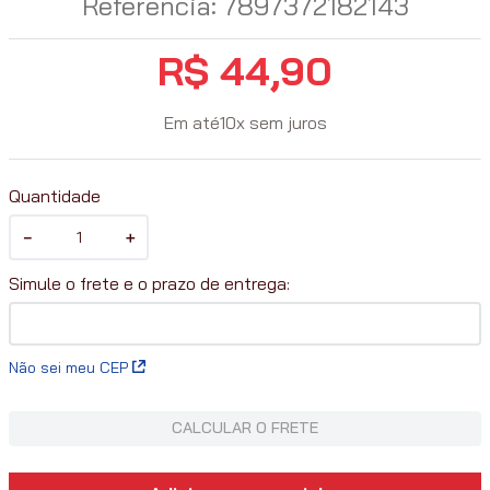
Referência
:
7897372182143
R$
44
,
90
Em até
10
x
sem juros
Quantidade
－
＋
Não sei meu CEP
CALCULAR O FRETE