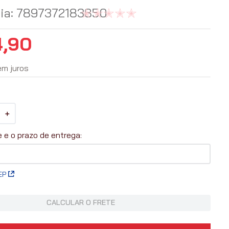
ia
:
7897372183850
4
,
90
em juros
＋
EP
CALCULAR O FRETE