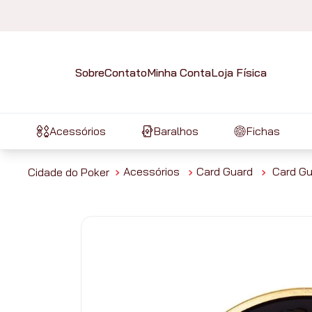
Sobre
Contato
Minha Conta
Loja Física
Acessórios
Baralhos
Fichas
Acessórios
Card Guard
Card Gu