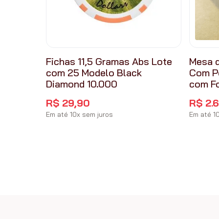
Fichas 11,5 Gramas Abs Lote
Mesa d
com 25 Modelo Black
Com P
Diamond 10.000
com F
R$
29
,
90
R$
2
.
Em até
10
x
sem juros
Em até
1