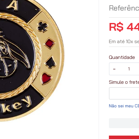
Referênc
R$
4
Em até
10
x
s
Quantidade
－
Não sei meu C