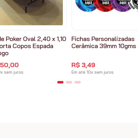
e Poker Oval 2,40 x 1,10
Fichas Personalizadas
orta Copos Espada
Cerâmica 39mm 10gms
ogo
650
,
00
R$
3
,
49
0
x
sem juros
Em até
10
x
sem juros