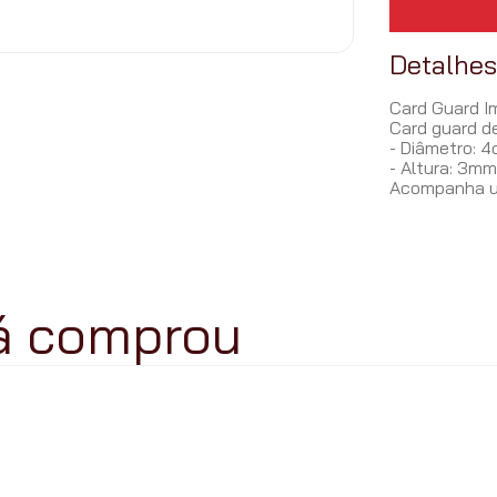
Detalhe
Card Guard I
Card guard d
- Diâmetro: 
- Altura: 3m
Acompanha um