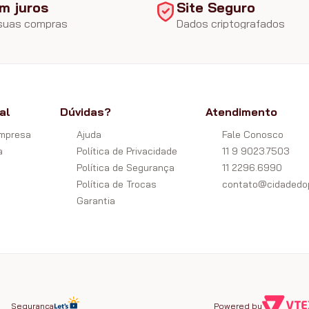
m juros
Site Seguro
 suas compras
Dados criptografados
al
Dúvidas?
Atendimento
Empresa
Ajuda
Fale Conosco
a
Política de Privacidade
11 9 9023.7503
Política de Segurança
11 2296.6990
Política de Trocas
contato@cidadedop
Garantia
Segurança
Powered by