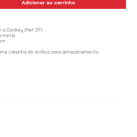
Adicionar ao carrinho
s
m a Donkey (Ref 37)
e metal.
4cm
m
a caixinha de acrílico para armazenamento.