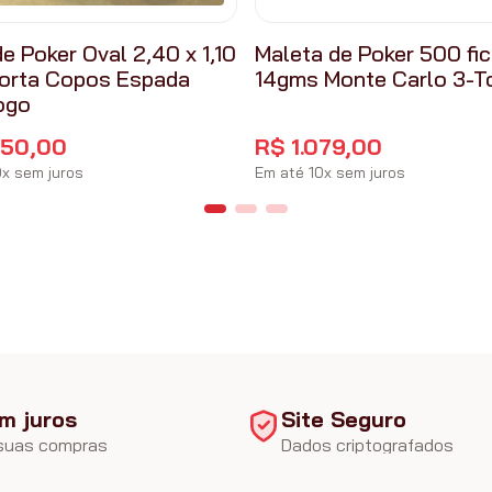
e Poker Oval 2,40 x 1,10
Maleta de Poker 500 fi
orta Copos Espada
14gms Monte Carlo 3-T
ogo
650
,
00
R$
1
.
079
,
00
0
x
sem juros
Em até
10
x
sem juros
m juros
Site Seguro
 suas compras
Dados criptografados