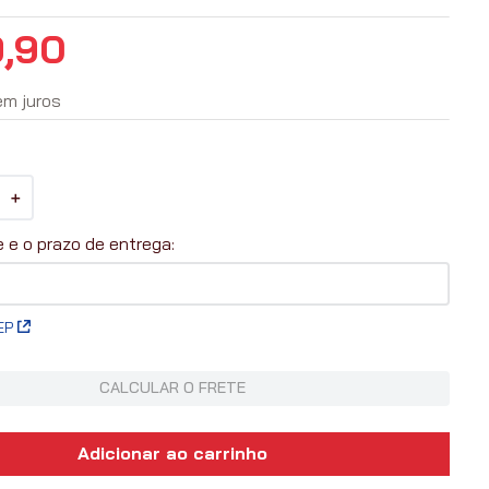
9
,
90
em juros
＋
EP
CALCULAR O FRETE
Adicionar ao carrinho