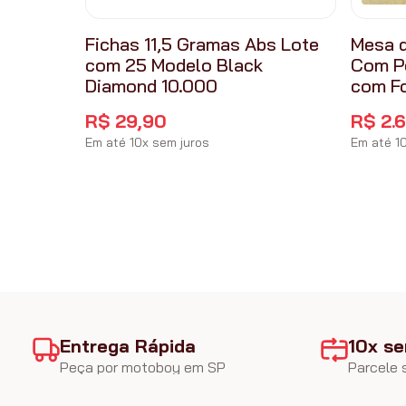
Fichas 11,5 Gramas Abs Lote
Mesa d
com 25 Modelo Black
Com P
Diamond 10.000
com F
R$
29
,
90
R$
2
.
Em até
10
x
sem juros
Em até
1
Entrega Rápida
10x se
Peça por motoboy em SP
Parcele