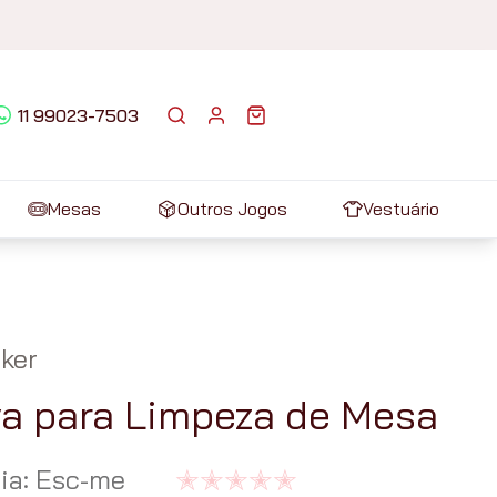
11 99023-7503
Mesas
Outros Jogos
Vestuário
ker
a para Limpeza de Mesa
ia
:
Esc-me