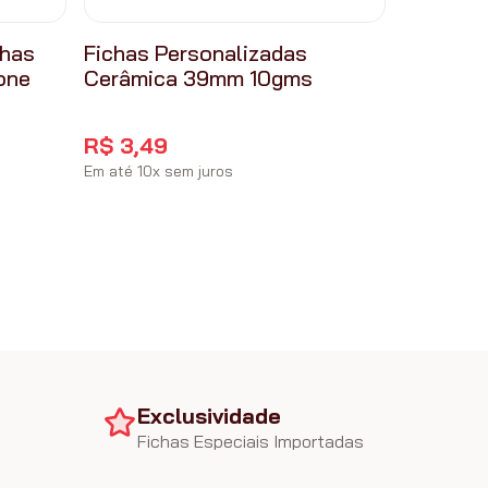
chas
Fichas Personalizadas
one
Cerâmica 39mm 10gms
R$
3
,
49
Em até
10
x
sem juros
Exclusividade
Fichas Especiais Importadas