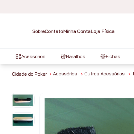
Sobre
Contato
Minha Conta
Loja Física
Acessórios
Baralhos
Fichas
Acessórios
Outros Acessórios