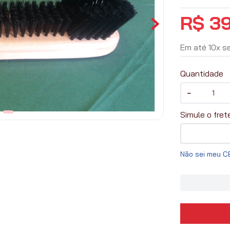
R$
3
Em até
10
x
s
Quantidade
－
Não sei meu C