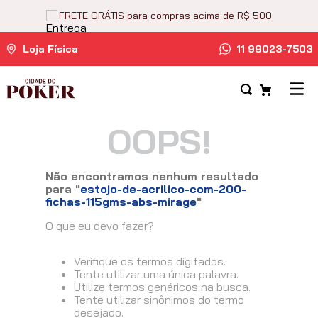
FRETE GRÁTIS para compras acima de R$ 500
Loja Física
11 99023-7503
OOPS!
Não encontramos nenhum resultado
para "
estojo-de-acrilico-com-200-
fichas-115gms-abs-mirage
"
O que eu devo fazer?
Verifique os termos digitados.
Tente utilizar uma única palavra.
Utilize termos genéricos na busca.
Tente utilizar sinônimos do termo
desejado.