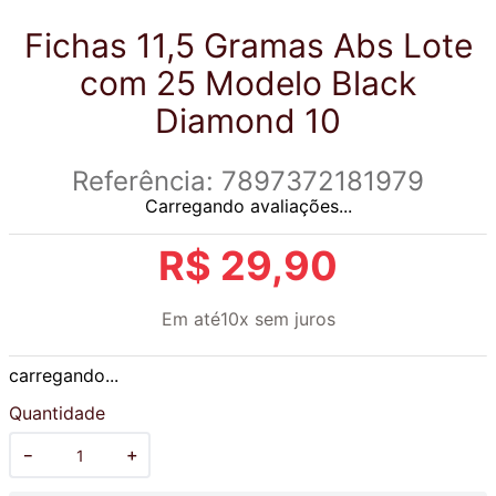
Fichas 11,5 Gramas Abs Lote
com 25 Modelo Black
Diamond 10
Referência
:
7897372181979
Carregando avaliações...
R$
29
,
90
Em até
10
x
sem juros
carregando...
Quantidade
－
＋