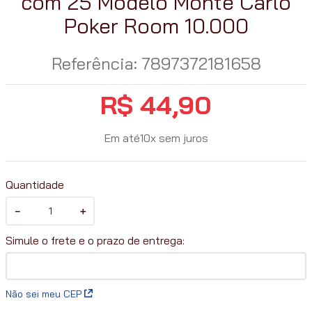
com 25 Modelo Monte Carlo
Poker Room 10.000
Referência
:
7897372181658
R$
44
,
90
Em até
10
x
sem juros
Quantidade
－
＋
Não sei meu CEP