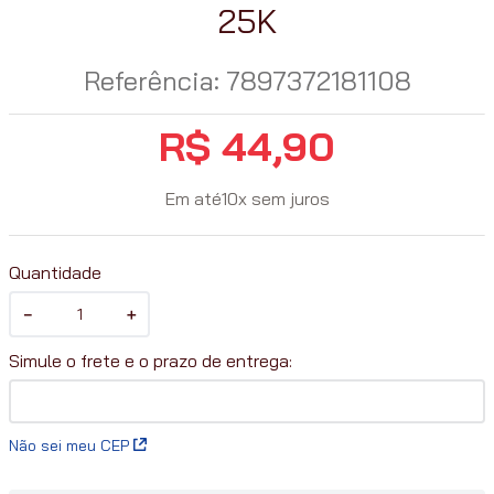
25K
Referência
:
7897372181108
R$
44
,
90
Em até
10
x
sem juros
Quantidade
－
＋
Não sei meu CEP