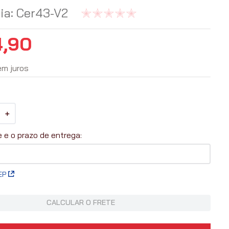
ia
:
Cer43-V2
4
,
90
em juros
＋
EP
CALCULAR O FRETE