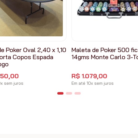
e Poker Oval 2,40 x 1,10
Maleta de Poker 500 fi
orta Copos Espada
14gms Monte Carlo 3-T
ogo
650
,
00
R$
1
.
079
,
00
0
x
sem juros
Em até
10
x
sem juros