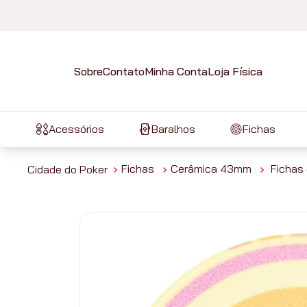
Sobre
Contato
Minha Conta
Loja Física
Acessórios
Baralhos
Fichas
Fichas
Cerâmica 43mm
Fichas