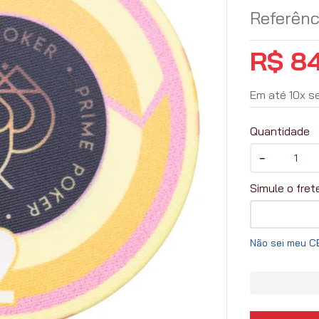
Referênc
R$
8
Em até
10
x
s
Quantidade
－
Não sei meu C