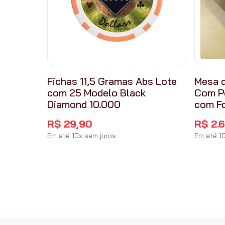
Fichas 11,5 Gramas Abs Lote
Mesa d
com 25 Modelo Black
Com P
Diamond 10.000
com F
R$
29
,
90
R$
2
.
Em até
10
x
sem juros
Em até
1