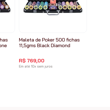
chas
Maleta de Poker 500 fichas
one
11,5gms Black Diamond
R$
769
,
00
Em até
10
x
sem juros