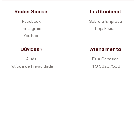
Redes Sociais
Institucional
Facebook
Sobre a Empresa
Instagram
Loja Física
YouTube
Dúvidas?
Atendimento
Ajuda
Fale Conosco
Política de Privacidade
11 9 9023.7503
Política de Segurança
11 2296.6990
Política de Trocas
contato@cidadedopoker.com.b
Garantia
Pagamentos