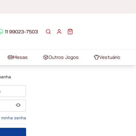
11 99023-7503
Mesas
Outros Jogos
Vestuário
 senha
 minha senha