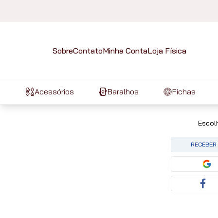
Sobre
Contato
Minha Conta
Loja Física
Acessórios
Baralhos
Fichas
Escol
RECEBER 