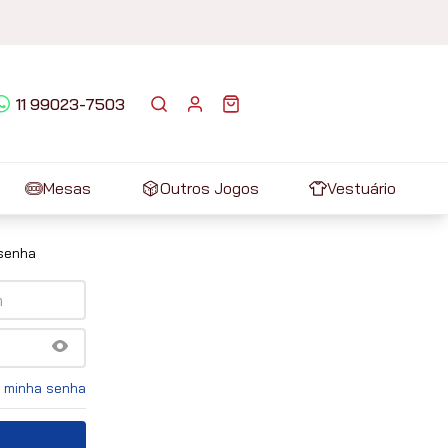
11 99023-7503
Mesas
Outros Jogos
Vestuário
 senha
 minha senha