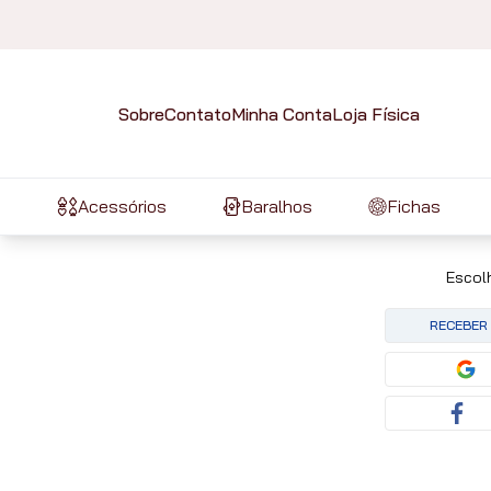
Sobre
Contato
Minha Conta
Loja Física
Acessórios
Baralhos
Fichas
Escol
RECEBER 