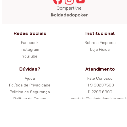
Compartilhe
#cidadedopoker
Redes Sociais
Institucional
Facebook
Sobre a Empresa
Instagram
Loja Física
YouTube
Dúvidas?
Atendimento
Ajuda
Fale Conosco
Política de Privacidade
11 9 9023.7503
Política de Segurança
11 2296.6990
Política de Trocas
contato@cidadedopoker.com.b
Garantia