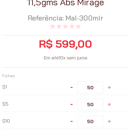
11,5gms Abs Mirage
Referência
:
Mal-300mir
R$
599
,
00
Em até
10
x
sem juros
Fichas
-
+
1
-
+
5
-
+
10