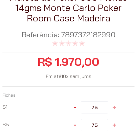
14gms Monte Carlo Poker
Room Case Madeira
Referência
:
7897372182990
R$
1
.
970
,
00
Em até
10
x
sem juros
Fichas
-
+
1
-
+
5