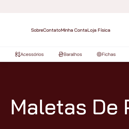
Sobre
Contato
Minha Conta
Loja Física
Acessórios
Baralhos
Fichas
Maletas De 