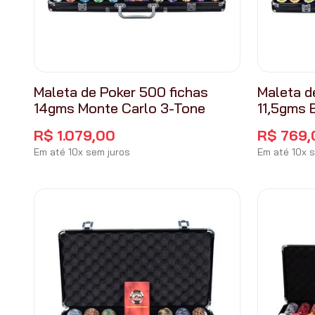
Maleta de Poker 500 fichas
Maleta d
14gms Monte Carlo 3-Tone
11,5gms 
R$
1
.
079
,
00
R$
769
,
Em até
10
x
sem juros
Em até
10
x
s