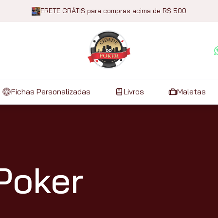
FRETE GRÁTIS para compras acima de R$ 500
Fichas Personalizadas
Livros
Maletas
Poker