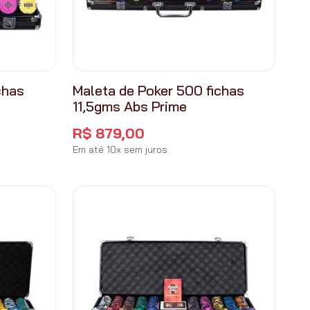
chas
Maleta de Poker 500 fichas
11,5gms Abs Prime
R$
879
,
00
Em até
10
x
sem juros