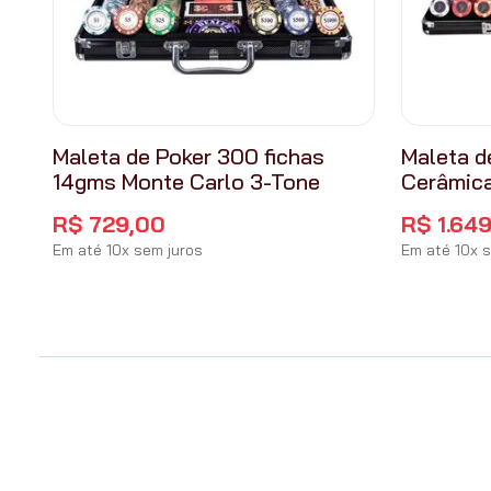
Maleta de Poker 300 fichas
Maleta d
14gms Monte Carlo 3-Tone
Cerâmic
R$
729
,
00
R$
1
.
649
Em até
10
x
sem juros
Em até
10
x
s