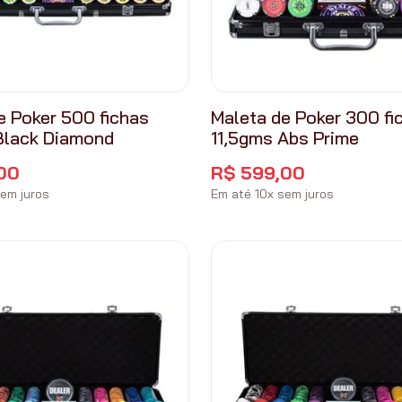
e Poker 500 fichas
Maleta de Poker 300 fi
Black Diamond
11,5gms Abs Prime
00
R$
599
,
00
em juros
Em até
10
x
sem juros