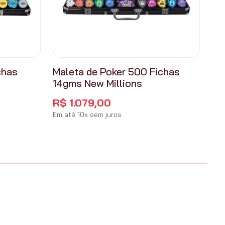
chas
Maleta de Poker 500 Fichas
14gms New Millions
R$
1
.
079
,
00
Em até
10
x
sem juros