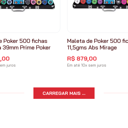
e Poker 500 fichas
Maleta de Poker 500 fi
a 39mm Prime Poker
11,5gms Abs Mirage
,
00
R$
879
,
00
em juros
Em até
10
x
sem juros