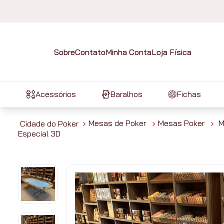
Sobre
Contato
Minha Conta
Loja Física
Acessórios
Baralhos
Fichas
Mesas de Poker
Mesas Poker
M
Especial 3D