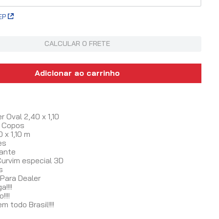
EP
CALCULAR O FRETE
Adicionar ao carrinho
s
 Oval 2,40 x 1,10
a Copos
 x 1,10 m
es
gante
Curvim especial 3D
s
Para Dealer
!!!!
!!!!
 todo Brasil!!!!