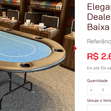
Elega
Deale
Baixa
Referênc
R$
2
.
Em até
10
x
s
Quantidade
－