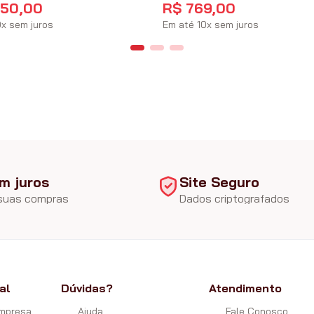
650
,
00
R$
769
,
00
0
x
sem juros
Em até
10
x
sem juros
m juros
Site Seguro
 suas compras
Dados criptografados
al
Dúvidas?
Atendimento
Empresa
Ajuda
Fale Conosco