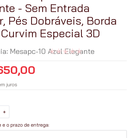
nte - Sem Entrada
r, Pés Dobráveis, Borda
 Curvim Especial 3D
ia
:
Mesapc-10 Azul Elegante
650
,
00
em juros
＋