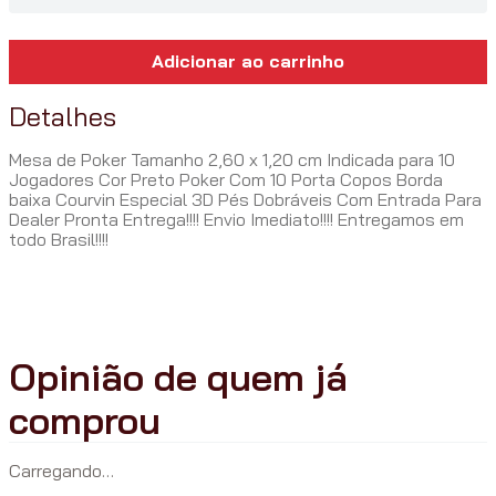
Adicionar ao carrinho
Detalhes
Mesa de Poker Tamanho 2,60 x 1,20 cm Indicada para 10
Jogadores Cor Preto Poker Com 10 Porta Copos Borda
baixa Courvin Especial 3D Pés Dobráveis Com Entrada Para
Dealer Pronta Entrega!!!! Envio Imediato!!!! Entregamos em
todo Brasil!!!!
Carregando…