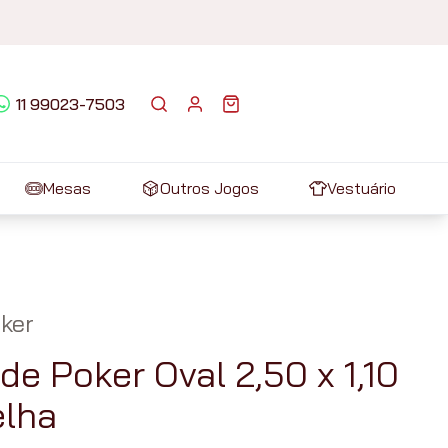
11 99023-7503
Mesas
Outros Jogos
Vestuário
ker
de Poker Oval 2,50 x 1,10
lha