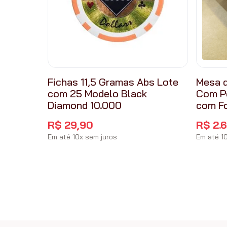
Fichas 11,5 Gramas Abs Lote
Mesa d
com 25 Modelo Black
Com P
Diamond 10.000
com F
R$
29
,
90
R$
2
.
Em até
10
x
sem juros
Em até
1