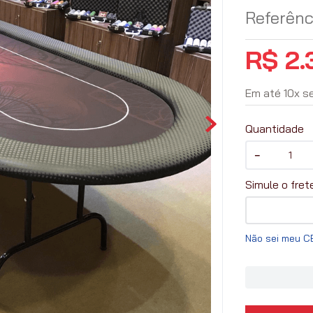
Referênc
R$
2
.
Em até
10
x
s
Quantidade
－
Não sei meu C