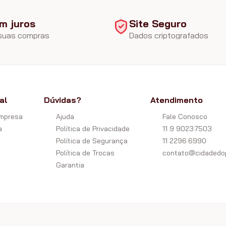
m juros
Site Seguro
 suas compras
Dados criptografados
al
Dúvidas?
Atendimento
Empresa
Ajuda
Fale Conosco
a
Política de Privacidade
11 9 9023.7503
Política de Segurança
11 2296.6990
Política de Trocas
contato@cidadedop
Garantia