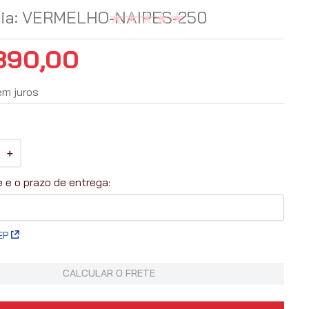
ia
:
VERMELHO-NAIPES-250
390
,
00
em juros
＋
EP
CALCULAR O FRETE