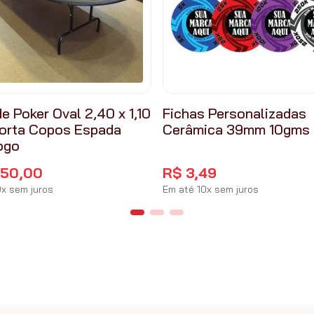
e Poker Oval 2,40 x 1,10
Fichas Personalizadas
orta Copos Espada
Cerâmica 39mm 10gms
ogo
650
,
00
R$
3
,
49
0
x
sem juros
Em até
10
x
sem juros