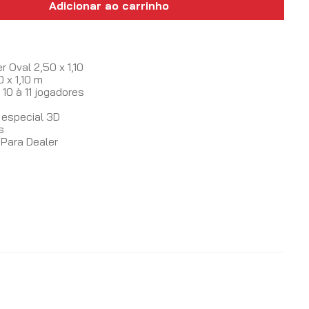
Adicionar ao carrinho
s
 Oval 2,50 x 1,10
 x 1,10 m
 10 à 11 jogadores
 especial 3D
s
Para Dealer