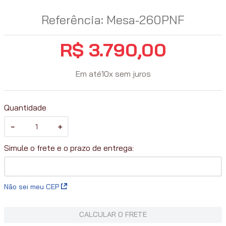
Referência
:
Mesa-260PNF
R$
3
.
790
,
00
Em até
10
x
sem juros
Quantidade
－
＋
Não sei meu CEP
CALCULAR O FRETE