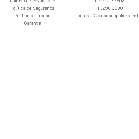
Política de Privacidade
11 9 9023.7503
Política de Segurança
11 2296.6990
Política de Trocas
contato@cidadedopoker.com.b
Garantia
Pagamentos
Powered by
Developed by
Segurança
Cidade do Poker LTDA. - CNPJ 08.698.170/0001-01 Loja Física - Rua
Edmundo Xavier, 79 - Tatuapé 011 2296-6990 - São Paulo | Copyright ©
2019. Todos os direitos reservados.