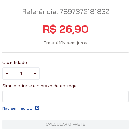
Referência
:
7897372181832
R$
26
,
90
Em até
10
x
sem juros
Quantidade
－
＋
Não sei meu CEP
CALCULAR O FRETE