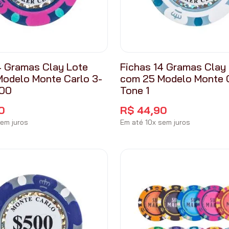
4 Gramas Clay Lote
Fichas 14 Gramas Clay
odelo Monte Carlo 3-
com 25 Modelo Monte C
000
Tone 1
0
R$
44
,
90
em juros
Em até
10
x
sem juros