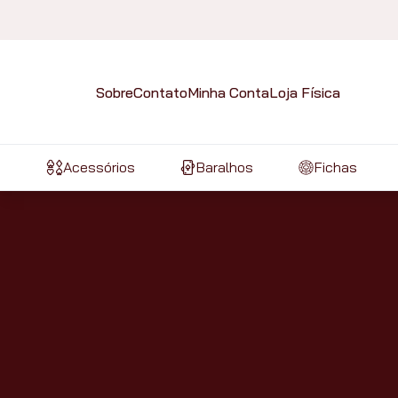
Sobre
Contato
Minha Conta
Loja Física
Acessórios
Baralhos
Fichas