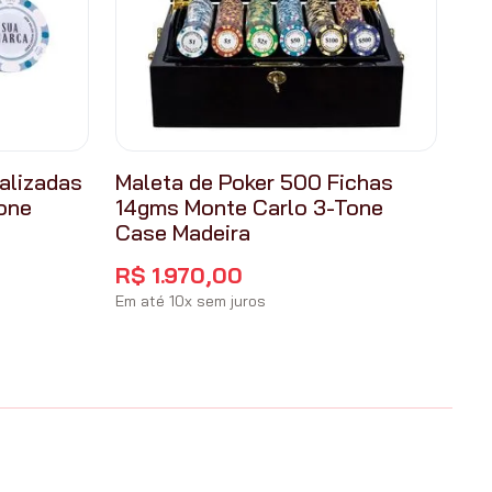
alizadas
Maleta de Poker 500 Fichas
one
14gms Monte Carlo 3-Tone
Case Madeira
R$
1
.
970
,
00
Em até
10
x
sem juros