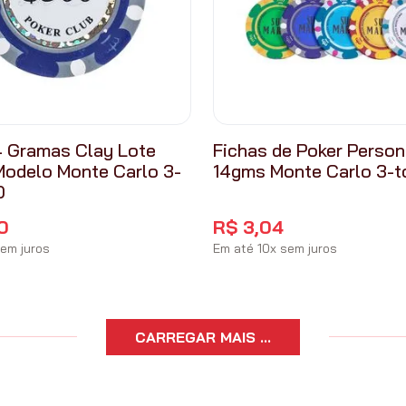
4 Gramas Clay Lote
Fichas de Poker Person
odelo Monte Carlo 3-
14gms Monte Carlo 3-t
0
0
R$
3
,
04
em juros
Em até
10
x
sem juros