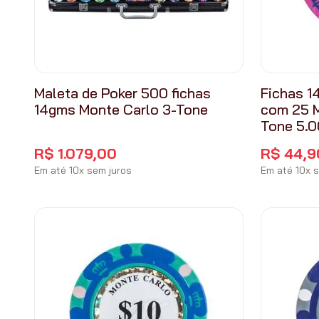
Maleta de Poker 500 fichas
Fichas 1
14gms Monte Carlo 3-Tone
com 25 M
Tone 5.
R$
1
.
079
,
00
R$
44
,
9
Em até
10
x
sem juros
Em até
10
x
s