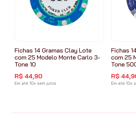
Fichas 14 Gramas Clay Lote
Fichas 1
com 25 Modelo Monte Carlo 3-
com 25 M
Tone 10
Tone 50
R$
44
,
90
R$
44
,
9
Em até
10
x
sem juros
Em até
10
x
s