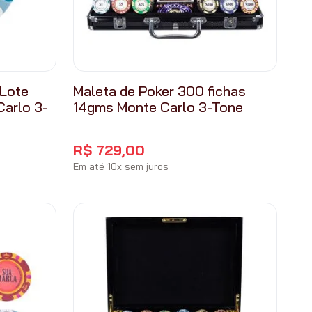
 Lote
Maleta de Poker 300 fichas
arlo 3-
14gms Monte Carlo 3-Tone
R$
729
,
00
Em até
10
x
sem juros